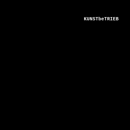
KUNSTbeTRIEB
JIMM